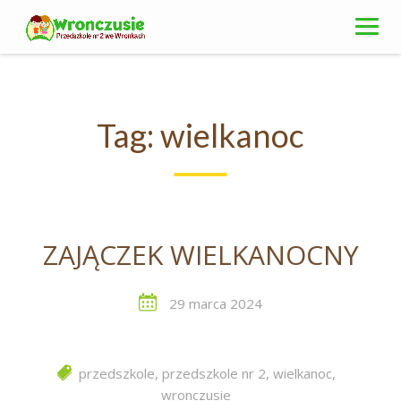
Skip
to
content
Tag:
wielkanoc
ZAJĄCZEK WIELKANOCNY
29 marca 2024
przedszkole
,
przedszkole nr 2
,
wielkanoc
,
wronczusie