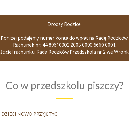
Drodzy Rodzice!
Poniżej podajemy numer konta do wpłat na Radę Rodziców.
Rachunek nr:
44 8961
0002
2005
0000
6660
0001
.
ściciel rachunku: Rada Rodziców Przedszkola nr 2 we Wronk
Co w przedszkolu piszczy?
 DZIECI NOWO PRZYJĘTYCH