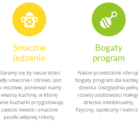
Smaczne
Bogaty
jedzenie
program
Staramy się by nasze dzieci
Nasze przedszkole oferuj
adły smacznie i zdrowo. Jest
bogaty program dla każde
o możliwe, ponieważ mamy
dziecka. Uwzględnia pełn
własną kuchnię, w której
rozwój osobowości małeg
anie kucharki przygotowują
dziecka: intelektualny,
zawsze świeże i smaczne
fizyczny, społeczny i twórcz
posiłki własnej roboty.