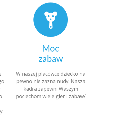
Moc
zabaw
e
W naszej placówce dziecko na
go
pewno nie zazna nudy. Nasza
y
kadra zapewni Waszym
o
pociechom wiele gier i zabaw/
y.