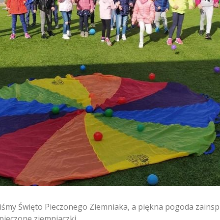
liśmy Święto Pieczonego Ziemniaka, a piękna pogoda zainsp
ieczone ziemniaczki.