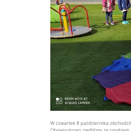
W czwartek 8 października obchodzi
Obowiązkowo zjedliśmy ze smakiem p