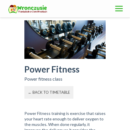
Skip
to
content
Power Fitness
Power fitness class
← BACK TO TIMETABLE
Power Fitness training is exercise that raises
your heart rate enough to deliver oxygen to
the muscles. When done regularly, it
improves the delivery as it provides the