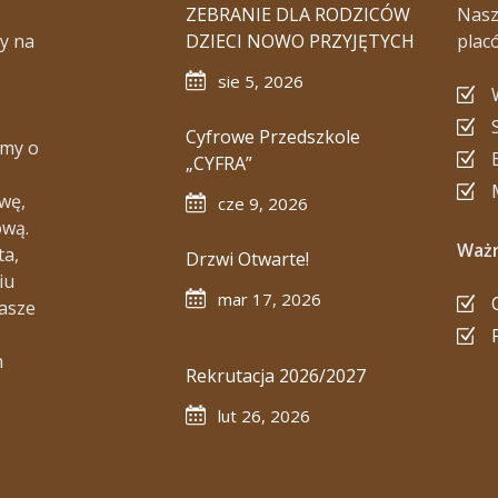
ZEBRANIE DLA RODZICÓW
Nasz
y na
DZIECI NOWO PRZYJĘTYCH
plac
sie 5, 2026
Cyfrowe Przedszkole
amy o
„CYFRA”
wę,
cze 9, 2026
ową.
Ważn
ta,
Drzwi Otwarte!
iu
mar 17, 2026
nasze
h
Rekrutacja 2026/2027
lut 26, 2026